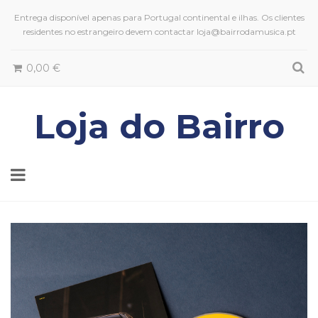
Entrega disponível apenas para Portugal continental e ilhas. Os clientes
residentes no estrangeiro devem contactar loja@bairrodamusica.pt
0,00 €
Loja do Bairro
Toggle
navigation