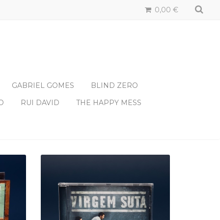
0,00 €
GABRIEL GOMES
BLIND ZERO
O
RUI DAVID
THE HAPPY MESS
CD - VIRGEM SUTA