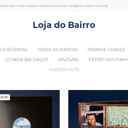
s residentes no estrangeiro devem contactar loja@bairrodamusica.pt
Loja do Bairro
 CATEGORIAS
TODAS AS MARCAS
FRANKIE CHAVEZ
LEONOR BALDAQUE
MAZGANI
PEDRO MOUTINH
VIRGEM SUTA
DADE
INIL (LP) - NO CÉU
CD - DOCE LAR
A BOCA DO LOBO